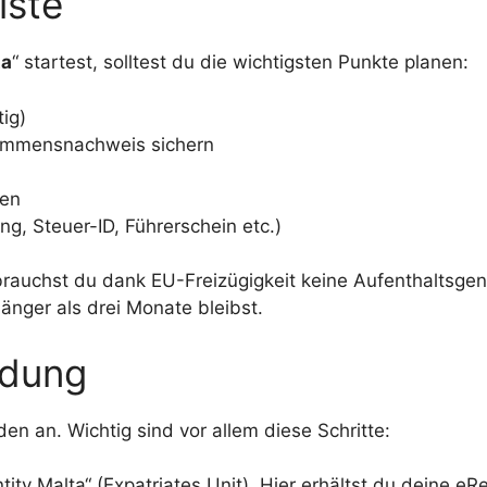
iste
ta
“ startest, solltest du die wichtigsten Punkte planen:
ig)
nkommensnachweis sichern
ren
g, Steuer-ID, Führerschein etc.)
rauchst du dank EU-Freizügigkeit keine Aufenthaltsge
länger als drei Monate bleibst.
ldung
n an. Wichtig sind vor allem diese Schritte:
tity Malta“ (Expatriates Unit). Hier erhältst du deine e