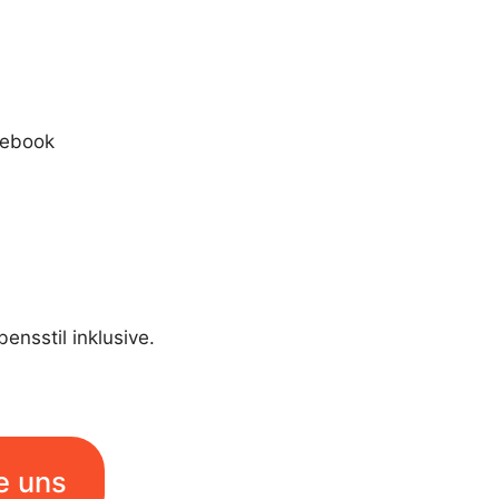
acebook
ensstil inklusive.
e uns